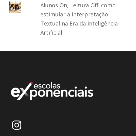
Alunos On, Leitura Off: como
estimular a Interpretação
Textual na Era da Inteligência
Artificial