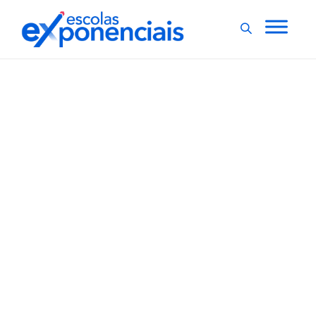
ESCOLAS EXPONENCIAIS
Gestores escolares
compartilham
estratégias para
fidelizar alunos
As melhores estratégias para fidelizar os alunos foram
debatidas, na tarde desta quarta-feira (10), durante o
painel especial ‘Bate papo com gestores’ do Conecta
Escolas Exponenciais, o maior evento de educação on-
line do Brasil. Participaram do encontro Thúlio Nery
Gomes, que é coordenador comercial e...
,
1 min
Luiza Cazetta
10/11/2021