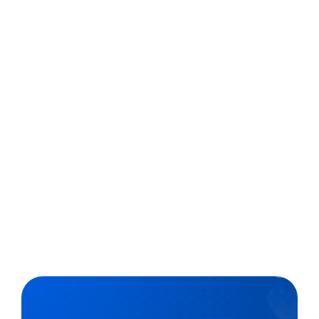
A Universidade Federal de São Carlos (UFSCar) lançou
um jogo digital baseado na narrativa mítica do povo
indígena bororo As araras e seu ninho. O game é
destinado a crianças de 5 a 9 anos e seu
desenvolvimento foi detalhado
em reportagem da Agência FAPESP. Intitulado Jeriguigui
e o Jaguar...
,
2 min
Agencia Fapesp
23/03/2022