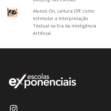
Alunos On, Leitura Off: como
estimular a Interpretação
Textual na Era da Inteligência
Artificial