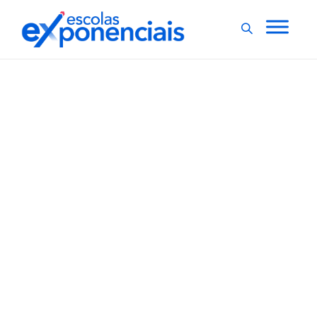
EXNEWS
POR DENTRO DA ESCOLA
,
Portal de psicologia
escolar reúne materiais
sobre educação na
pandemia
A área de psicologia escolar, que lida com o
atendimento psicológico de quem passa por
dificuldades nas instituições de ensino, passou a ter
novos desafios com a pandemia e a necessidade do
ensino remoto para manter o distanciamento social.
Um grupo do Instituto de Psicologia...