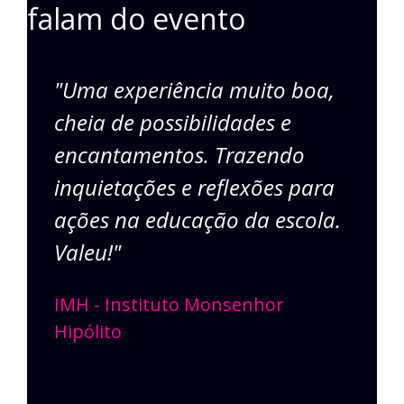
falam do evento
"Uma experiência muito boa,
"
cheia de possibilidades e
e
encantamentos. Trazendo
S
inquietações e reflexões para
d
ações na educação da escola.
Co
Valeu!"
IMH - Instituto Monsenhor
Hipólito