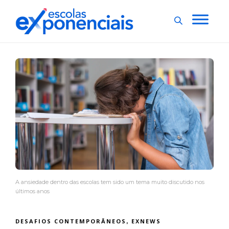
A ansiedade dentro das escolas tem sido um tema muito discutido nos
últimos anos
DESAFIOS CONTEMPORÂNEOS
EXNEWS
,