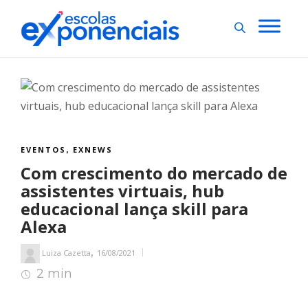
EVENTOS
EXNEWS
,
Com crescimento do mercado de
assistentes virtuais, hub
educacional lança skill para
Alexa
,
Luiza Cazetta
16/08/2021
2 min
2
min de leitura