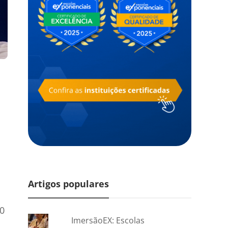
Artigos populares
00
ImersãoEX: Escolas