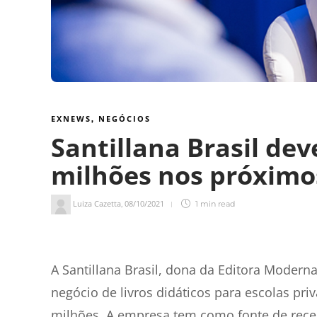
EXNEWS
NEGÓCIOS
,
Santillana Brasil dev
milhões nos próximo
Luiza Cazetta
08/10/2021
,
1 min
read
1
min de leitura
A Santillana Brasil, dona da Editora Modern
negócio de livros didáticos para escolas pri
milhões. A empresa tem como fonte de receit