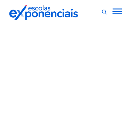
EXNEWS
GESTÃO E NEGÓCIOS
,
Apple deve estrear no
metaverso com
dispositivo voltado para
educação
Ainda neste ano, a Apple deve estrear no metaverso,
universo virtual que busca reproduzir a realidade. A
expectativa é que a empresa faça o lançamento de um
dispositivo, voltado para segmentos como da
educação, de realidade mista, ou seja, que possui
características da realidade aumentada...