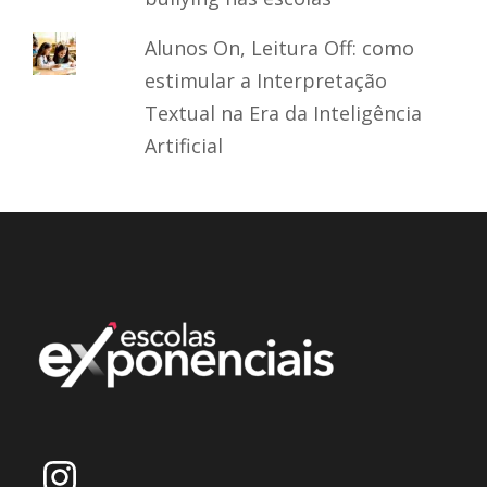
Alunos On, Leitura Off: como
estimular a Interpretação
Textual na Era da Inteligência
Artificial