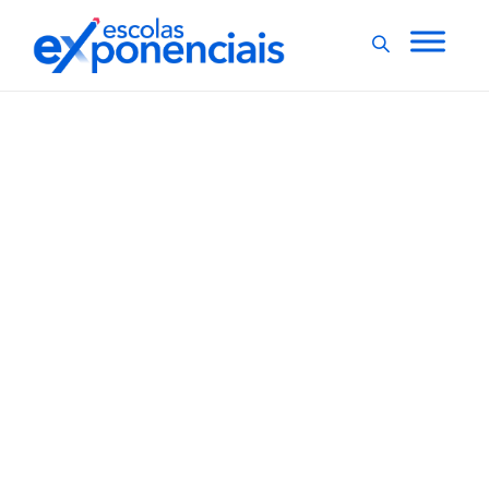
EDUCAÇÃO NA PANDEMIA
EXNEWS
,
Rede estadual do Rio de
Janeiro retoma aulas
presenciais
As aulas presenciais da rede estadual de ensino do Rio
de Janeiro foram autorizadas a retornar a partir desta
segunda-feira em 76 dos 92 municípios do estado.
Segundo a Secretaria de Estado de Educação (Seeduc),
as escolas devem observar os protocolos sanitários,
de acordo com...
,
2 min
Agencia Brasil
16/08/2021