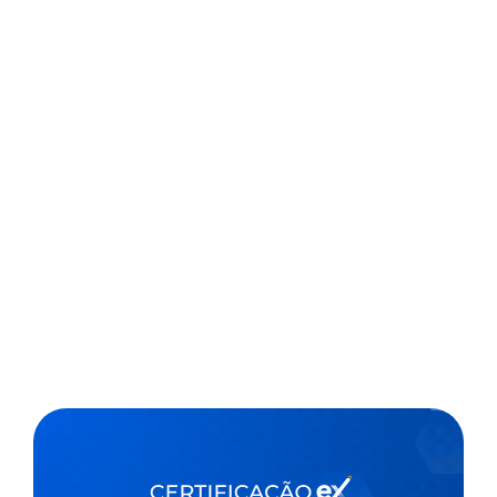
Começou nesta segunda-feira (8), em versão virtual, a
23ª edição da Festa do Livro da Universidade de São
Paulo (USP). O evento oferece livros de 225 editoras
com, no mínimo, 50% de desconto. As ofertas ficam
disponíveis até 15 de novembro. O evento é
promovido...
,
1 min
Agencia Brasil
09/11/2021