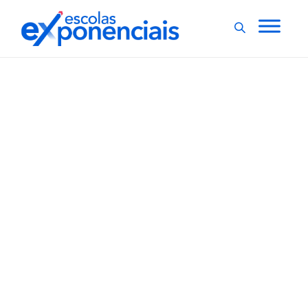
EXNEWS
POR DENTRO DA ESCOLA
,
4 livros divertidos para
ler em família nas férias