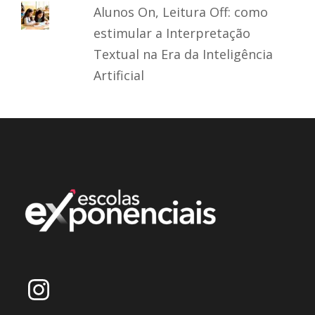
Alunos On, Leitura Off: como
estimular a Interpretação
Textual na Era da Inteligência
Artificial