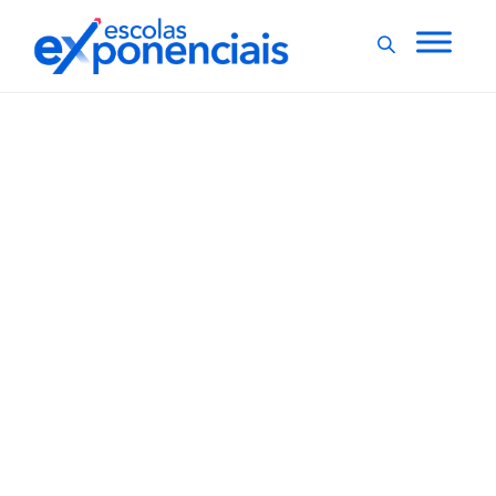
EXNEWS
POLÍTICAS E LEIS
,
No Pará, ensino
obrigatório de espanhol
é aprovado na rede
pública
Um projeto aprovado em dois turnos na Assembleia
Legislativa do Pará (Alepa) torna obrigatória a inclusão
no currículo escolar da disciplina de língua espanhola
aos alunos da rede paraense de ensino. De acordo
com a Proposta de Emenda à Constituição (PEC), o
principal objetivo é...
,
1 min
Luiza Cazetta
07/12/2021