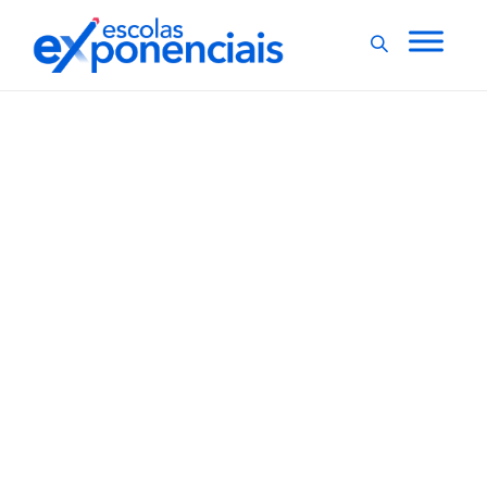
EVENTOS
EXNEWS
,
Câmara dos Deputados
promove seminário “100
anos de Paulo Freire”
A Comissão de Legislação Participativa da Câmara dos
Deputados promove o seminário “100 anos de Paulo
Freire, o Patrono da Educação Brasileira” nesta
segunda-feira (20). O evento ocorre nesta segunda-
feira (20), a partir das 9 horas. Confira a programação.
A realização do seminário tem o objetivo...
,
1 min
Agencia Camara de Noticias
20/09/2021