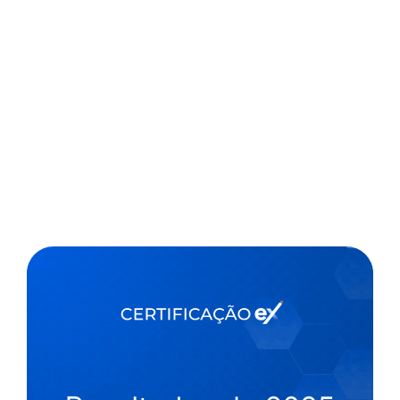
objetivo é apoiar o retorno às aulas presenciais com
melhorias na...
,
2 min
Agencia Camara de Noticias
28/09/2021