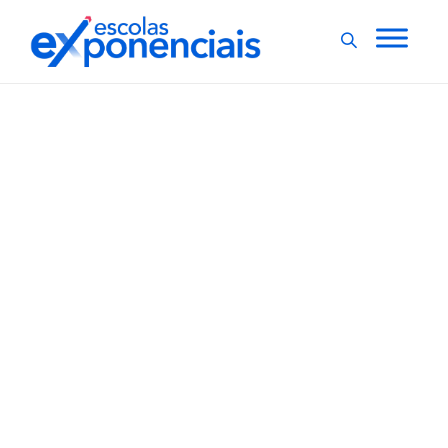
EXNEWS
POLÍTICAS E LEIS
,
No RJ, 74% de escolas
municipais vivenciaram