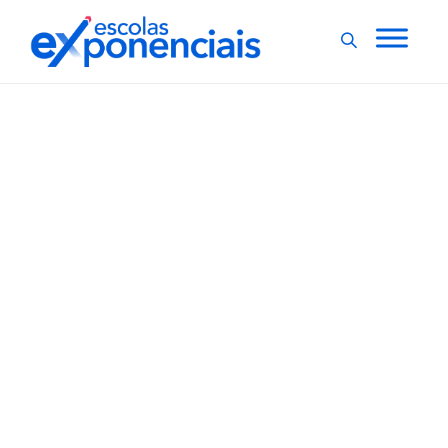
EXNEWS
POLÍTICAS E LEIS
,
Comissão aprova carga
horária a distância para
alunos atletas
A Comissão de Esporte da Câmara dos Deputados
aprovou uma proposta que autoriza jovens atletas do
ensino fundamental a completar a carga horária por
meio de atividades pedagógicas e avaliações não
presenciais. A regra só vale para estudantes em
formação por entidades desportivas certificadas pela...
,
1 min
Luiza Cazetta
06/01/2022