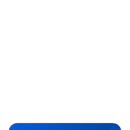
criatividade e
tecnologia
A conexão entre a arte, a criatividade e a tecnologia.
Esta é a base das mais de 230 obras que são
apresentadas a partir de hoje (13) em mais uma edição
do Festival Internacional de Linguagem Eletrônica (File),
que acontece no Centro Cultural Fiesp, localizado na
Avenida...
,
3 min
Agencia Brasil
14/07/2022