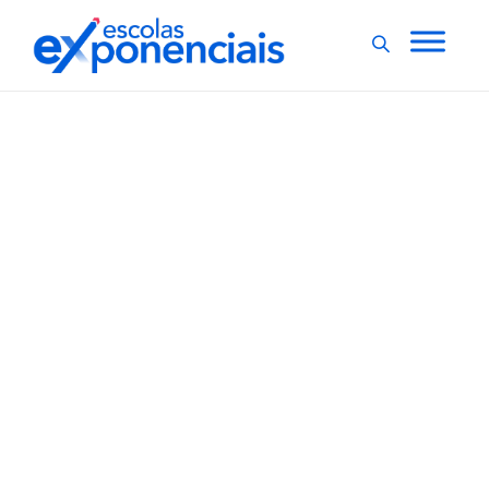
EVENTOS
EXNEWS
,
Fiesp recebe festival
que mistura arte,