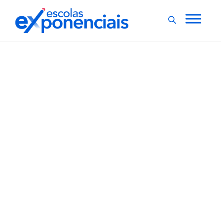
EVENTOS
EXNEWS
,
ITA oferece formação
inicial, continuada e
pós-graduação para
docentes do ensino
básico
Na última semana, o Instituto Tecnológico de
Aeronáutica (ITA) passou a integrar o Sistema
Universidade Aberta do Brasil (UAB), programa
gerenciado pela Coordenação de Aperfeiçoamento de
Pessoal de Nível Superior (Capes), cujo objetivo é
desenvolver e ampliar a modalidade de educação a
distância (EaD) e...