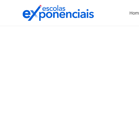
Hom
EXNEWS
POLÍTICAS E LEIS
,
Dirigentes de Educação
se preocupam com
atraso na definição de
critérios para repasse do
novo Fundeb
Dirigentes municipais e estaduais de
Educação chamaram a atenção para o
possível atraso na definição dos critérios
para repassar os valores do novo Fundeb –