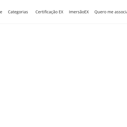
e
Categorias
Certificação EX
ImersãoEX
Quero me associ
EXNEWS
POLÍTICAS E LEIS
,
Na Câmara, Comissão de
Educação debate
implementação do
Fundeb
A Comissão de Educação da Câmara dos
Deputados realiza audiência pública nesta
segunda-feira (30) sobre o tema “Fundeb:
harmonização dos indicadores para as
novas ponderações”. A deputada