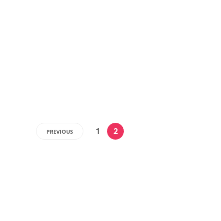
o Fundo de Manutenção e Desenvolvimento
da Educação Básica e de Valorização dos
Profissionais da Educação – para estados
e...
Agencia Camara de Noticias
31/08/2021
,
4 min
read
1
2
PREVIOUS