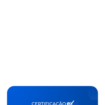
Com o objetivo de impulsionar um debate para
reinventar a educação brasileira, o GEduc 2023, maior
congresso educacional do país, será realizado
presencialmente de 29 a 31 de março, em São Paulo.
Os ingressos já estão à venda no site do evento. A
programação do...
,
3 min
Luiza Cazetta
14/12/2022