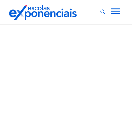
EVENTOS
EXNEWS
,
GEduc 2023: congresso
debate novos caminhos