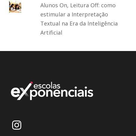
Alunos On, Leitura Off: como
estimular a Interpretação
Textual na Era da Inteligência
Artificial