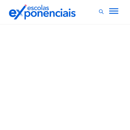
EVENTOS
EXNEWS
,
USP oferece quase 5 mil
vagas em cursos
gratuitos e on-line na
área de humanidades
A USP (Universidade de São Paulo) está com inscrições
abertas para cursos gratuitos e on-line na área de
humanidades. Foram disponibilizadas. São 66 opções
de cursos, que foram organizados pela Faculdade de
Filosofia, Letras e Ciências Humanas (FFLCH) da USP, em
São Paulo. Foram disponibilizadas...
,
2 min
Luiza Cazetta
28/07/2021