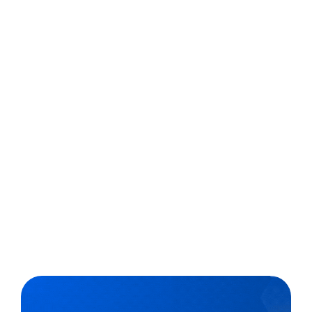
30%, aponta pesquisa
Em 2022, o setor de intercâmbio estudantil apresentou
um aumento de 30% comparado a 2019, período pré-
pandemia, de acordo com dados da Student Travel
Bureau. Mas, afinal, o que o aluno precisa fazer para
ingressar em uma universidade no exterior e quais os
benefícios dessa...
,
2 min
Luiza Cazetta
27/04/2023