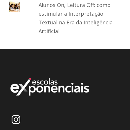
Alunos On, Leitura Off: como
estimular a Interpretação
Textual na Era da Inteligência
Artificial