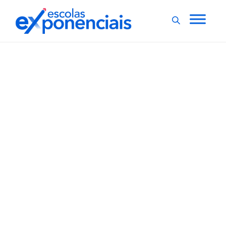
EVENTOS
EXNEWS
,
Termina no domingo o
prazo de inscrição para
isentos ausentes no
Enem 2020
Os isentos que não compareceram ao Exame Nacional
do Ensino Médio (Enem) 2020 têm até as 23h59 deste
domingo (26) para fazer a inscrição na edição 2021. O
novo prazo é destinado exclusivamente para esse
público, que realizará as provas nas mesmas datas do
exame...
,
1 min
Luiza Cazetta
24/09/2021