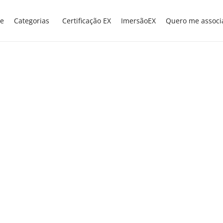
e
Categorias
Certificação EX
ImersãoEX
Quero me associ
EXNEWS
POR DENTRO DA ESCOLA
,
Professores do Distrito
Federal recebem máscara
que permite leitura labial
Professores e intérpretes de libras do
Distrito Federal receberam, nesta quarta-
feira (23), máscaras que permitem a leitura
labial. O equipamento será utilizado pelos
educadores em sala de aula para garantir o
ensino de estudantes com deficiência