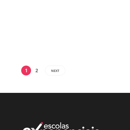
(Libras) em todas as etapas e modalidades
da educação básica. O projeto de lei (PL
6.284/2019), do senador Romário (PL-RJ),...
Agencia Senado
31/08/2021
,
3 min
read
1
2
NEXT