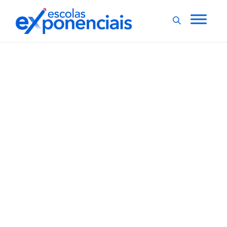
EXNEWS
POR DENTRO DA ESCOLA
,
Site apresenta obra de
pesquisadora que é
referência em
psicologia escolar
Professora aposentada pelo Instituto de Psicologia (IP)
da USP, Maria Helena Souza Patto, referência em
psicologia escolar, tem sua obra considerada divisora
de águas no campo da Psicologia em interface com a
Educação no Brasil, com destaque para a consagrada
pesquisa A produção do fracasso escolar:...