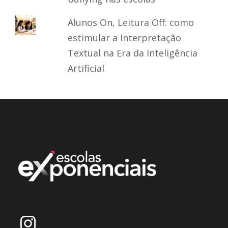
Alunos On, Leitura Off: como
estimular a Interpretação
Textual na Era da Inteligência
Artificial