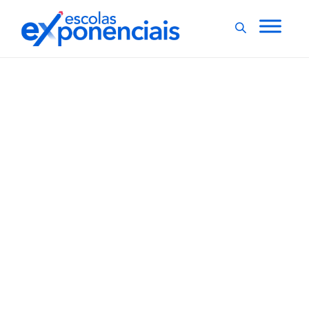
EXNEWS
POLÍTICAS E LEIS
,
Ministro do TCU abre
inspeção sobre supostos
desvios no MEC
O ministro do Tribunal de Contas da União (TCU)
Walton Alencar autorizou nesta segunda-feira (4) uma
inspeção para apurar denúncias sobre o suposto
favorecimento na liberação de recursos do Fundo
Nacional de Desenvolvimento da Educação (FNDE),
órgão ligado ao Ministério da Educação. No mês
passado,...