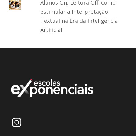
Alunos On, Leitura Off: como
estimular a Interpretação
Textual na Era da Inteligência
Artificial