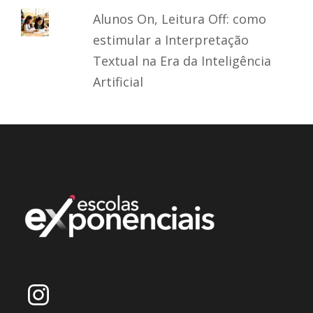
Alunos On, Leitura Off: como
estimular a Interpretação
Textual na Era da Inteligência
Artificial