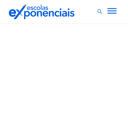
EXNEWS
POR DENTRO DA ESCOLA
,
Neurociência surge
como instrumento para
melhorar a educação
Como tornar os processos de aprendizagem mais
eficazes para os alunos? A neurociência pode ter a
resposta. Aplicar conhecimentos básicos em
neurociência nas escolas contribui para a educação de
alunos e mudanças significativas nas teorias
educacionais, além de permitir a construção de
ambientes educacionais mais eficazes,...