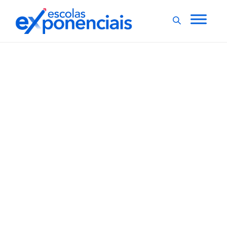
EXNEWS
POR DENTRO DA ESCOLA
,
Em Rio Claro (SP),
alunos de escola
particular são punidos
após posarem com
bandeira do PCB
Alunos do 3º ano do ensino médio de uma escola
particular de Rio Claro, interior de São Paulo, foram
punidos, nesta quinta-feira (18), após posarem com
uma bandeira do PCB (Partido Comunista Brasileiro),
durante uma sessão fotográfica realizada nas
dependências da instituição de ensino. Em...