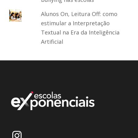
Alunos On, Leitura Off: como
estimular a Interpretação
Textual na Era da Inteligência
Artificial