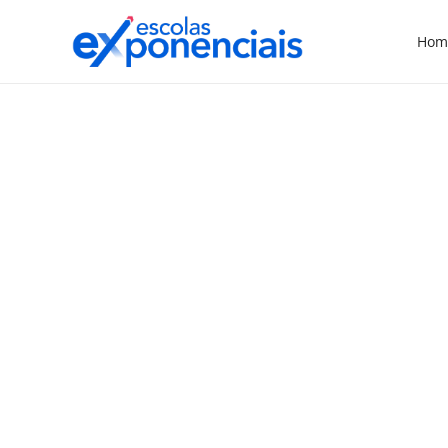
Hom
EVENTOS
EXNEWS
,
USP tem bolsa para
estudo longitudinal com
crianças em idade escolar
O Núcleo de Estudos da Saúde da Criança e
do Adolescente (Nesca) do Departamento
de Puericultura e Pediatria da Faculdade de
Medicina de Ribeirão Preto (FMRP) da USP
junto com o Centro de Pesquisas
Epidemiológicas da Universidade Federal de