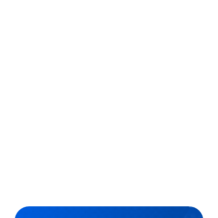
que impactam a
educação
Aulas nas ruas e na floresta, projeto de robótica com
sucata, contação de histórias do quilombo, livro escrito
por estudantes e professores, caderno de elogios e
roleta de emoções. Essas são algumas das iniciativas
que estão presentes na exposição temporária
“Encontro com o Porvir –...
,
2 min
Luiza Cazetta
24/01/2023