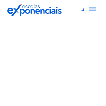
EXNEWS
POLÍTICAS E LEIS
,
Salário de professor
deve ficar isento de IR,
determina projeto
Um projeto de lei do senador Sérgio Petecão (PSD-AC)
propõe isentar de Imposto de Renda (IR) a
remuneração de professores de todos os níveis. O
parlamentar espera que a medida contribua para o
cumprimento das metas do Plano Nacional de
Educação (PNE) para a valorização...
,
2 min
Agencia Senado
13/09/2021