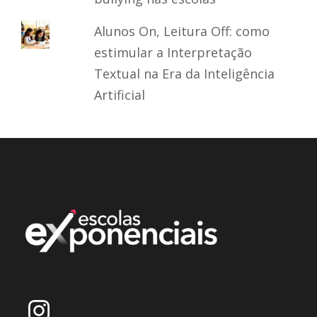
Alunos On, Leitura Off: como
estimular a Interpretação
Textual na Era da Inteligência
Artificial