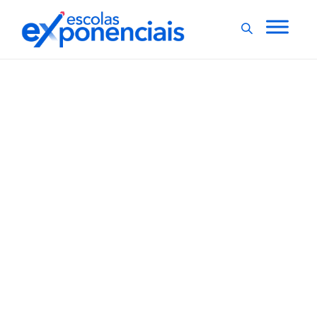
EVENTOS
EXNEWS
,
Startup promove
semana gratuita com
conteúdo para
incentivar
independência nos
estudos
A Piva Educacional, startup que ajuda crianças e
adolescentes a criarem autonomia para estudar,
promove gratuitamente, entre os dias 17 e 24 deste
mês, a ‘Semana do Filho Estudioso’. Durante esse
período, as pessoas que se cadastrarem no site da