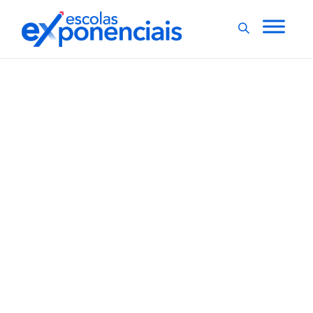
DESAFIOS CONTEMPORÂNEOS
30 dicas para trabalhar
a sustentabilidade em
sala de aula
Quem não adora uma dica? Imagina 30! Preparamos
um artigo especial, com muitas ideias para trabalhar a
sustentabilidade em sala de aula. Fazer esse trabalho é
muito importante, pois um cotidiano escolar pautado
por sustentabilidade forma cidadãos conscientes da
importância de se construir um mundo...
,
6 min
Escolas Exponenciais
30/01/2023