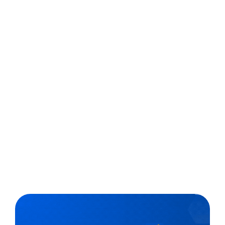
As inúmeras catástrofes naturais mundo afora,
causadas grande parte pelo aquecimento global, têm
despertado a sociedade para a necessidade urgente
de mudar de atitude em relação ao meio ambiente.
Sendo a escola o espaço propício para aprendizagem,
conhecimento e mudança de comportamento, é natural
que...
,
5 min
Escolas Exponenciais
26/10/2018