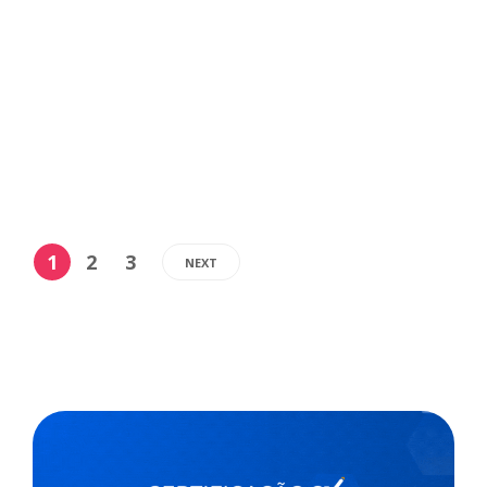
aulas no estado será mantido para o dia 2 de fevereiro,
apesar do avanço de casos da variante Ômicron do
novo coronavírus. A primeira remessa de imunizantes
da Pfizer, específica para crianças, com cerca de...
,
2 min
Agencia Brasil
14/01/2022
1
2
3
NEXT