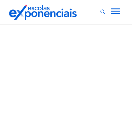
EVENTOS
EXNEWS
,
Alunos da USP realizam
aulas para quem vai
prestar Enem 2022
Estão abertas as inscrições gratuitas para o Aulão Enem
2022 do Cursinho Popular PET-Medicina (CPM)
promovido pelos estudantes da Faculdade de Medicina
de Ribeirão Preto (FMRP) da USP. Os encontros serão
nos dias 11 e 18 de novembro, das 18 horas às 22h30,
no campus da...
,
1 min
Jornal da USP
06/10/2022