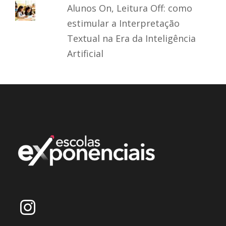
Alunos On, Leitura Off: como
estimular a Interpretação
Textual na Era da Inteligência
Artificial