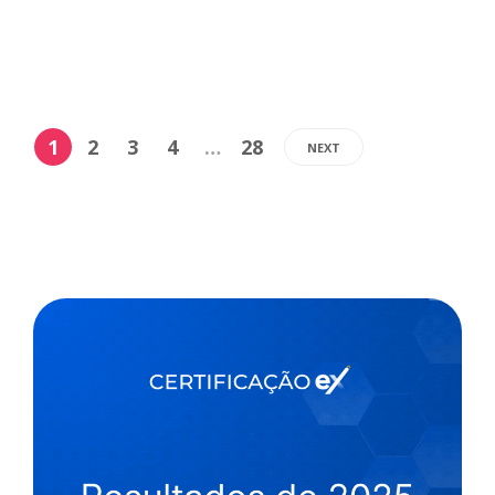
,
8 min
Stephanie Ribeiro
09/01/2025
1
2
3
4
…
28
NEXT