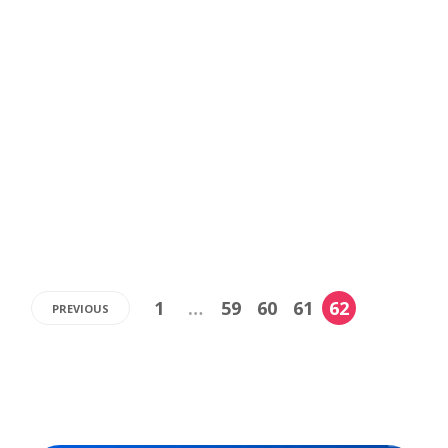
Os contratos escolares devem passar a adotar
permanentemente cláusulas que incluam a adoção do
ensino remoto, caso o governo decrete estado de
calamidade pública diante de qualquer eventualidade.
O documento deve detalhar em quais situações estão
previstas a realização das aulas, as plataformas que
devem...
,
3 min
Luiza Cazetta
07/07/2021
1
…
59
60
61
62
PREVIOUS