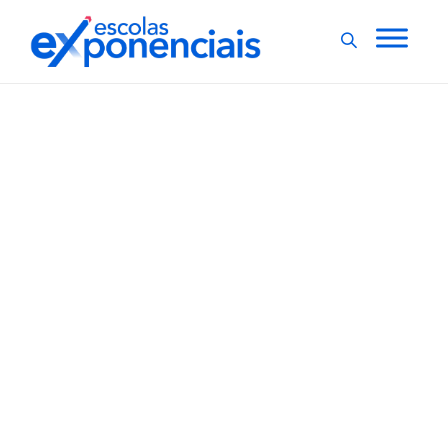
EXNEWS
POLÍTICAS E LEIS
,
Fenep apoia proposta
da Avenues de oferecer
escola 100% online
A Fenep (Federação Nacional das Escolas Particulares)
apoia a proposta da Avenues, escola de Nova York que
possui sede em São Paulo, de oferecer ensino 100%
online para os estudantes matriculados na instituição,
mesmo após o fim da pandemia. O programa,
chamado Avenues Online e...
,
3 min
Luiza Cazetta
13/07/2021