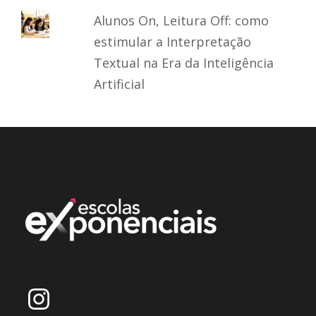
Alunos On, Leitura Off: como
estimular a Interpretação
Textual na Era da Inteligência
Artificial