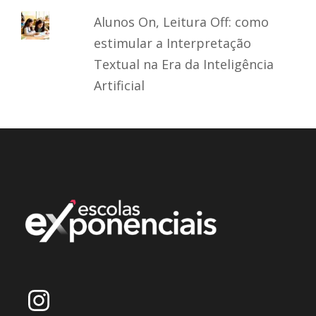
Alunos On, Leitura Off: como
estimular a Interpretação
Textual na Era da Inteligência
Artificial