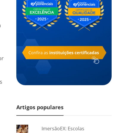
a
or
s
Artigos populares
ImersãoEX: Escolas