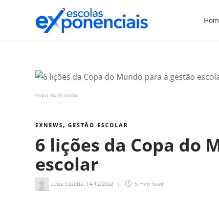
Hom
copa do mundo
EXNEWS
GESTÃO ESCOLAR
,
6 lições da Copa do 
escolar
Luiza Cazetta
14/12/2022
,
5 min
read
5
min de leitura