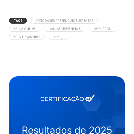
TAGS
#ATIVIDADES PRESENCIAIS SUSPENSAS
#AULA ONLINE
#AULAS PRESENCIAIS
#ÔMICRON
#RIO DE JANEIRO
#UERJ