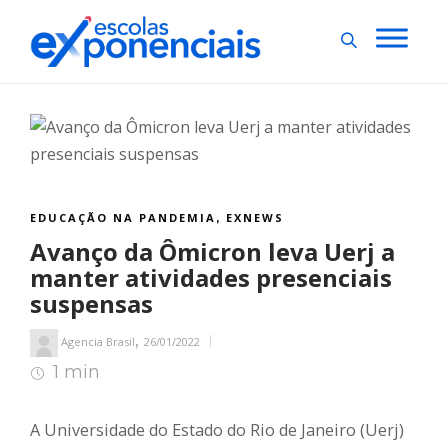
EDUCAÇÃO NA PANDEMIA
EXNEWS
,
Avanço da Ômicron leva Uerj a
manter atividades presenciais
suspensas
,
Agencia Brasil
26/01/2022
1 min
1
min de leitura
A Universidade do Estado do Rio de Janeiro (Uerj)