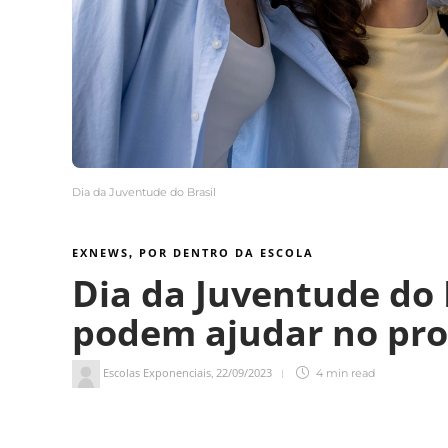
Dia da Juventude do Brasil
EXNEWS
POR DENTRO DA ESCOLA
,
Dia da Juventude do 
podem ajudar no pro
Escolas Exponenciais
22/09/2023
,
4 min
read
4
min de leitura