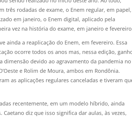
ou sendo realizado no início deste ano. Ao todo,
m três rodadas de exame, o Enem regular, em papel,
izado em janeiro, o Enem digital, aplicado pela
eira vez na história do exame, em janeiro e fevereir
e ainda a reaplicação do Enem, em fevereiro. Essa
cação ocorre todos os anos mas, nessa edição, ganh
ra dimensão devido ao agravamento da pandemia no
 D’Oeste e Rolim de Moura, ambos em Rondônia.
ram as aplicações regulares canceladas e tiveram qu
madas recentemente, em um modelo híbrido, ainda
Caetano diz que isso significa dar aulas, às vezes,