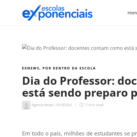
Hom
EXNEWS
POR DENTRO DA ESCOLA
,
Dia do Professor: d
está sendo preparo 
Agencia Brasil
15/10/2021
,
7 min
read
8
min de leitura
Em todo o país, milhões de estudantes se 