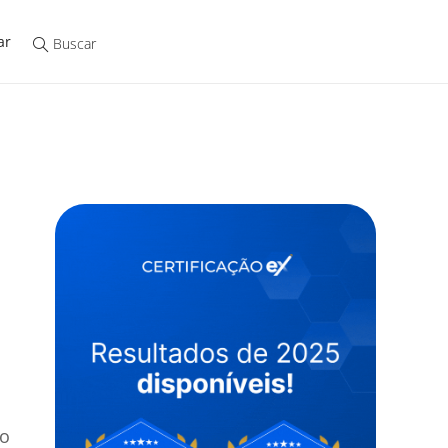
ar
io