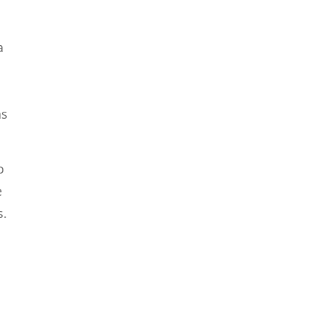
a
as
o
e
s.