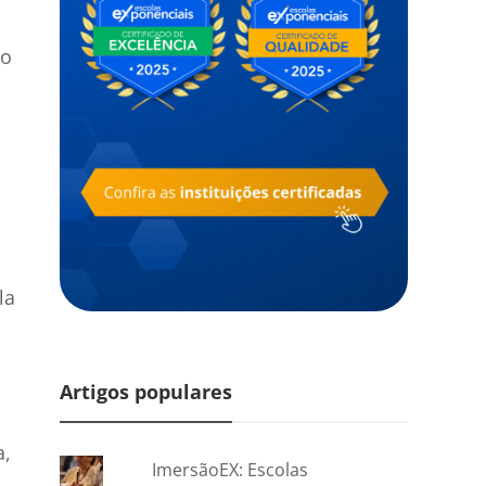
do
la
Artigos populares
a,
ImersãoEX: Escolas