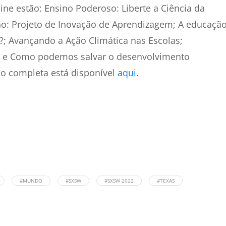
ine estão: Ensino Poderoso: Liberte a Ciência da
o: Projeto de Inovação de Aprendizagem; A educaçã
; Avançando a Ação Climática nas Escolas;
s; e Como podemos salvar o desenvolvimento
ão completa está disponível
aqui
.
#MUNDO
#SXSW
#SXSW 2022
#TEXAS