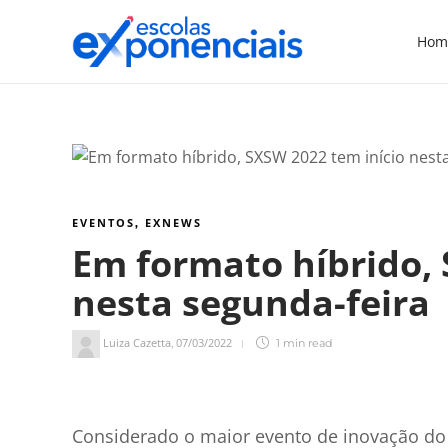
Hom
EVENTOS
EXNEWS
,
Em formato híbrido, 
nesta segunda-feira
Luiza Cazetta
07/03/2022
,
1 min
read
1
min de leitura
Considerado o maior evento de inovação do