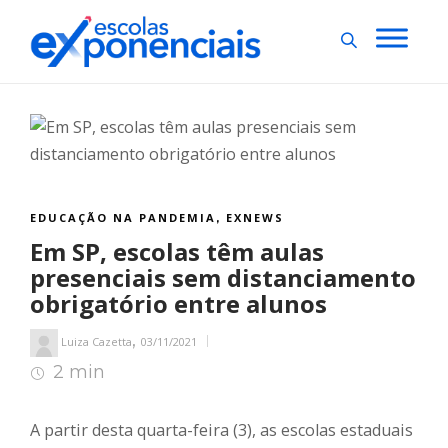
EDUCAÇÃO NA PANDEMIA
EXNEWS
,
Em SP, escolas têm aulas
presenciais sem distanciamento
obrigatório entre alunos
,
Luiza Cazetta
03/11/2021
2 min
2
min de leitura
A partir desta quarta-feira (3), as escolas estaduais