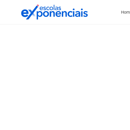
Hom
EXNEWS
INOVAÇÃO E GESTÃO
,
Fapesp recebe propostas
para novas Escolas de
Ciência Avançada
A Fundação de Amparo à Pesquisa do
Estado de São Paulo (Fapesp) lançou uma
nova chamada da modalidade Auxílio à
Organização de Reunião Científica: Escola
São Paulo de Ciência Avançada (ESPCA). A
iniciativa busca apoiar total ou