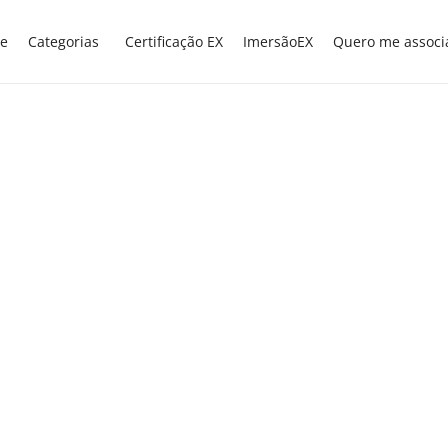
e
Categorias
Certificação EX
ImersãoEX
Quero me associ
EXNEWS
POR DENTRO DA ESCOLA
,
Uso de ChatGPT no
ensino exige cuidado,
alerta especialista
A utilização da inteligência artificial na
elaboração de materiais didáticos, como
pretende fazer o governo do estado de São
Paulo, demanda cuidados e não pode