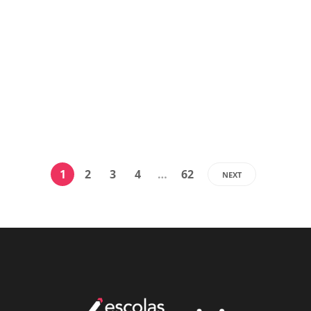
Colégio Visconde de Porto Seguro, em São
Paulo (SP), estão em destaque. A Febrace,
reconhecida como a maior mostra de
projetos científicos e...
Luiza Cazetta
22/03/2024
,
2 min
read
1
2
3
4
…
62
NEXT