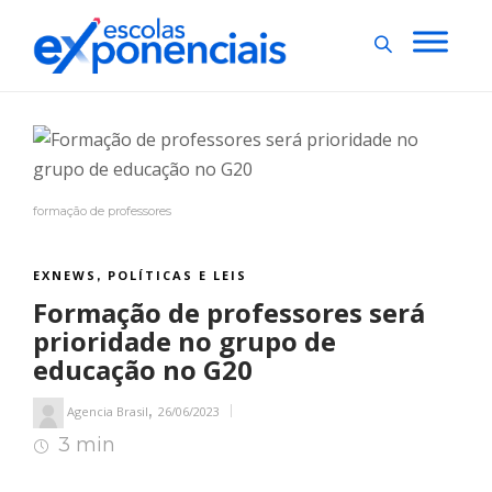
formação de professores
EXNEWS
POLÍTICAS E LEIS
,
Formação de professores será
prioridade no grupo de
educação no G20
,
Agencia Brasil
26/06/2023
3 min
4
min de leitura