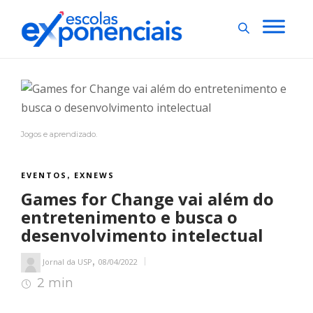
Jogos e aprendizado.
EVENTOS
EXNEWS
,
Games for Change vai além do
entretenimento e busca o
desenvolvimento intelectual
,
Jornal da USP
08/04/2022
2 min
2
min de leitura