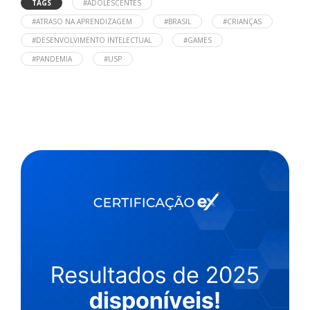
TAGS
#ADOLESCENTES
#ATRASO NA APRENDIZAGEM
#BRASIL
#CRIANÇAS
#DESENVOLVIMENTO INTELECTUAL
#GAMES
#PANDEMIA
#USP