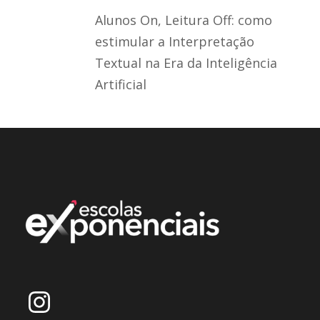
Alunos On, Leitura Off: como
estimular a Interpretação
Textual na Era da Inteligência
Artificial