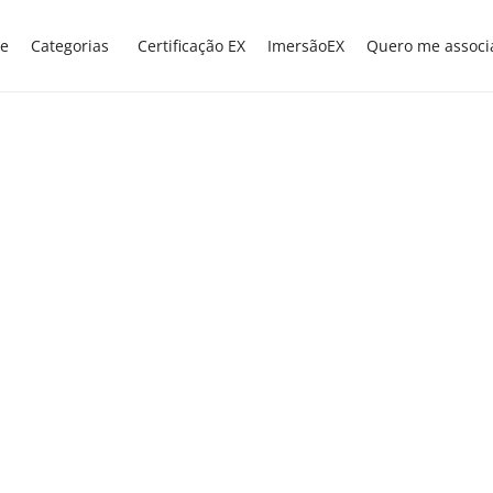
e
Categorias
Certificação EX
ImersãoEX
Quero me associ
EDUCAÇÃO NA PANDEMIA
EXNEWS
GESTÃO
,
,
ESCOLAR
Famílias dos alunos:
escolas ainda sentem
reflexos da pandemia
Apesar de a Organização Mundial de Saúde
(OMS) ter decretado o fim da pandemia
causada pela Covid-19 em 05 de maio de
2023, após três anos do surgimento dos