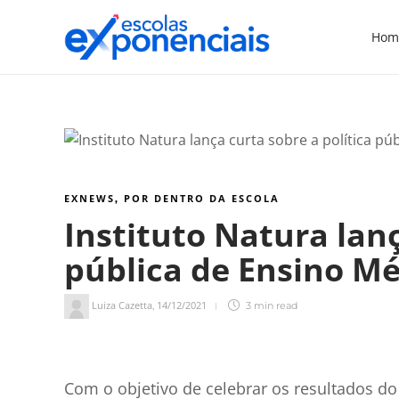
Hom
EXNEWS
POR DENTRO DA ESCOLA
,
Instituto Natura lanç
pública de Ensino Mé
Luiza Cazetta
14/12/2021
,
3 min
read
3
min de leitura
Com o objetivo de celebrar os resultados do