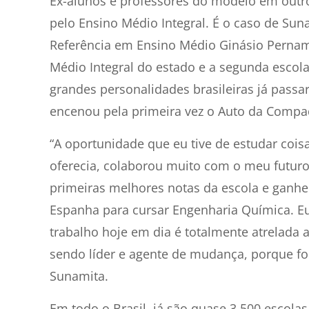
Ex-alunos e professores do modelo em outr
pelo Ensino Médio Integral. É o caso de Sun
Referência em Ensino Médio Ginásio Pernamb
Médio Integral do estado e a segunda escola
grandes personalidades brasileiras já pass
encenou pela primeira vez o Auto da Compad
“A oportunidade que eu tive de estudar coisa
oferecia, colaborou muito com o meu futuro
primeiras melhores notas da escola e ganh
Espanha para cursar Engenharia Química. E
trabalho hoje em dia é totalmente atrelada 
sendo líder e agente de mudança, porque f
Sunamita.
Em todo o Brasil, já são quase 3.500 escol