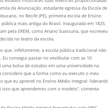
os estados mostrarão suas vivências proporcionadas
amita da Anunciação, estudante egressa da Escola de
ucano, no Recife (PE), primeira escola de Ensino
 pública mais antiga do Brasil. Inaugurada em 1825,
aram pela EREM, como Ariano Suassuna, que escreveu
ecida no teatro da escola.
s que, infelizmente, a escola pública tradicional não
. Eu consegui passar no vestibular com as 10
ei uma bolsa de estudos em uma universidade na
u considero que a forma como eu executo o meu
ao que eu aprendi no Ensino Médio Integral: liderand
oi isso que aprendemos com o modelo”, comenta
as de Ensino Médio Integral fomentadas pelo MEC