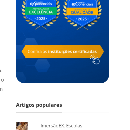
.
 o
em
Artigos populares
ImersãoEX: Escolas