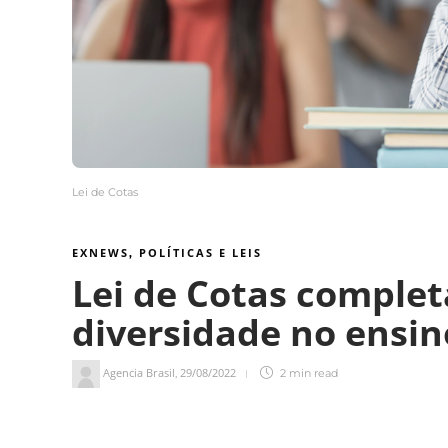
Lei de Cotas
EXNEWS
POLÍTICAS E LEIS
,
Lei de Cotas complet
diversidade no ensin
Agencia Brasil
29/08/2022
,
2 min
read
2
min de leitura