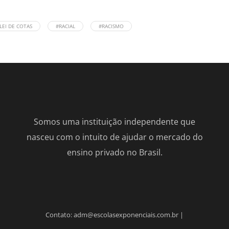
LEI DE COTAS
#RACIAL
#RACISMO
Somos uma instituição independente que
nasceu com o intuito de ajudar o mercado do
ensino privado no Brasil.
Contato: adm@escolasexponenciais.com.br |