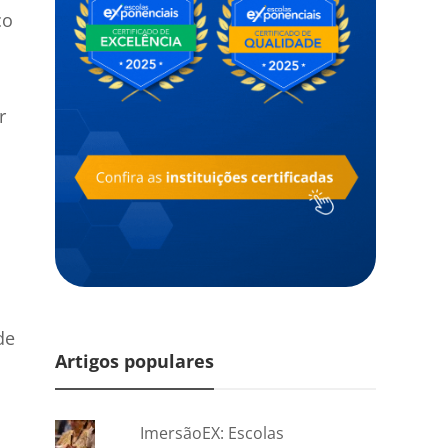
co
r
a
de
Artigos populares
ImersãoEX: Escolas