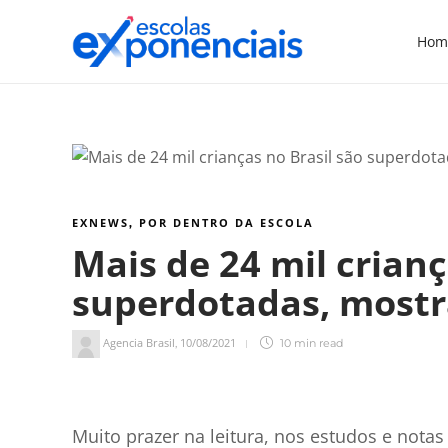
Hom
EXNEWS
POR DENTRO DA ESCOLA
,
Mais de 24 mil crianç
superdotadas, mostr
Agencia Brasil
10/08/2021
,
10 min
read
12
min de leitura
Muito prazer na leitura, nos estudos e nota